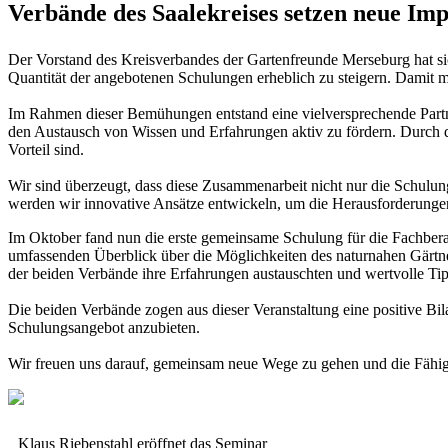
Verbände des Saalekreises setzen neue Im
Der Vorstand des Kreisverbandes der Gartenfreunde Merseburg hat sich
Quantität der angebotenen Schulungen erheblich zu steigern. Damit m
Im Rahmen dieser Bemühungen entstand eine vielversprechende Partn
den Austausch von Wissen und Erfahrungen aktiv zu fördern. Durch d
Vorteil sind.
Wir sind überzeugt, dass diese Zusammenarbeit nicht nur die Schulun
werden wir innovative Ansätze entwickeln, um die Herausforderungen,
Im Oktober fand nun die erste gemeinsame Schulung für die Fachberate
umfassenden Überblick über die Möglichkeiten des naturnahen Gärtner
der beiden Verbände ihre Erfahrungen austauschten und wertvolle Ti
Die beiden Verbände zogen aus dieser Veranstaltung eine positive Bila
Schulungsangebot anzubieten.
Wir freuen uns darauf, gemeinsam neue Wege zu gehen und die Fähigke
Klaus Riebenstahl eröffnet das Seminar