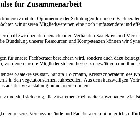
pulse für Zusammenarbeit
 intensiv mit der Optimierung der Schulungen für unsere Fachberater be
öchten wir unseren Mitgliedsvereinen eine noch umfassendere und effe
erschaft zwischen den benachbarten Verbänden Saalekreis und Mersebu
ie Bündelung unserer Ressourcen und Kompetenzen können wir Synergie
gen für unsere Fachberater bereichern wird, sondern auch dazu beiträ
 vor denen unsere Mitglieder stehen, besser zu bewältigen und ihnen w
r des Saalekreises statt. Sandra Holzmann, Kreisfachberaterin des Kre
ns in den vegetationsarmen Jahreszeiten. Aus dem kurzweiligen Vortrag
pps aus der Veranstaltung mitnehmen konnten.
nz und sind sich einig, die Zusammenarbeit weiter auszubauen. Ziel ist
iten unserer Vereinsvorstände und Fachberater kontinuierlich zu förd