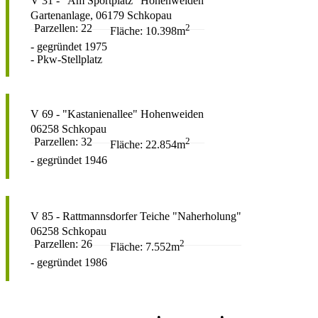
V 31 - "Am Sportplatz" Hohenweiden
Gartenanlage, 06179 Schkopau
Parzellen: 22
2
Fläche: 10.398m
- gegründet 1975
- Pkw-Stellplatz
V 69 - "Kastanienallee" Hohenweiden
06258 Schkopau
Parzellen: 32
2
Fläche: 22.854m
- gegründet 1946
V 85 - Rattmannsdorfer Teiche "Naherholung"
06258 Schkopau
Parzellen: 26
2
Fläche: 7.552m
- gegründet 1986
Datenschutz
•
Impressum
•