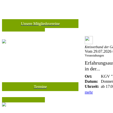
Unsere Mitgliedsvereine
Kreisverband der Ga
Vom 29.07.2026 
Veranstaltungen
Erfahrungsau
in der...
Ort:
KGV "Fr
Datum:
Donners
Uhrzeit:
ab 17:0
Termine
mehr